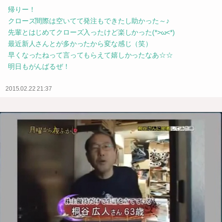
帰りー！
クローズ間際は空いてて発注もできたし助かった～♪
先輩とはじめてクローズ入ったけど楽しかった(*>ω<*)
最近新人さんとが多かったから変な感じ（笑）
早くなったねって言ってもらえて嬉しかったなあ☆☆
明日もがんばるぜ！
2015.02.22 21:37