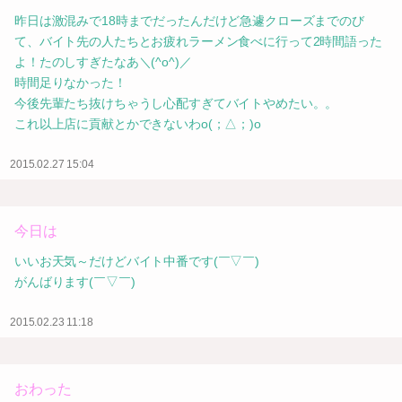
昨日は激混みで18時までだったんだけど急遽クローズまでのび
て、バイト先の人たちとお疲れラーメン食べに行って2時間語った
よ！たのしすぎたなあ＼(^o^)／
時間足りなかった！
今後先輩たち抜けちゃうし心配すぎてバイトやめたい。。
これ以上店に貢献とかできないわo(；△；)o
2015.02.27 15:04
今日は
いいお天気～だけどバイト中番です(￣▽￣)
がんばります(￣▽￣)
2015.02.23 11:18
おわった