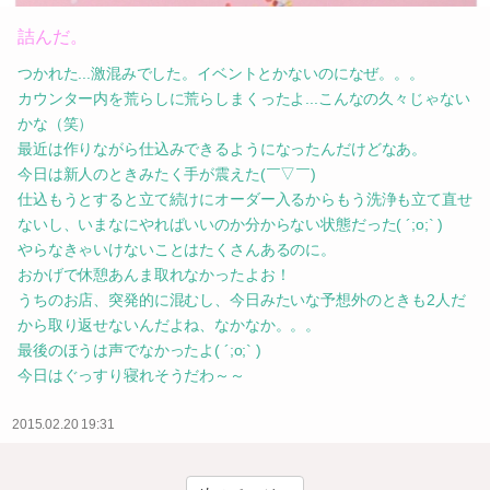
詰んだ。
つかれた...激混みでした。イベントとかないのになぜ。。。
カウンター内を荒らしに荒らしまくったよ...こんなの久々じゃない
かな（笑）
最近は作りながら仕込みできるようになったんだけどなあ。
今日は新人のときみたく手が震えた(￣▽￣)
仕込もうとすると立て続けにオーダー入るからもう洗浄も立て直せ
ないし、いまなにやればいいのか分からない状態だった( ´;o;` )
やらなきゃいけないことはたくさんあるのに。
おかげで休憩あんま取れなかったよお！
うちのお店、突発的に混むし、今日みたいな予想外のときも2人だ
から取り返せないんだよね、なかなか。。。
最後のほうは声でなかったよ( ´;o;` )
今日はぐっすり寝れそうだわ～～
2015.02.20 19:31