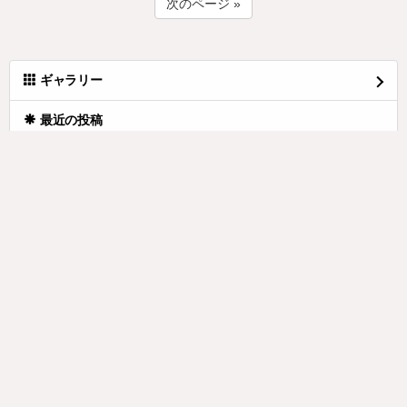
次のページ »
ギャラリー
最近の投稿
今日は
(09.14)
(untitled)
(09.13)
(untitled)
(09.06)
今日は
(08.17)
五反田の
(08.16)
人の気を
(08.11)
目元写真を
(07.26)
3回目
(07.26)
週末は
(07.20)
ずっと行きたかった
(07.19)
月別エントリー