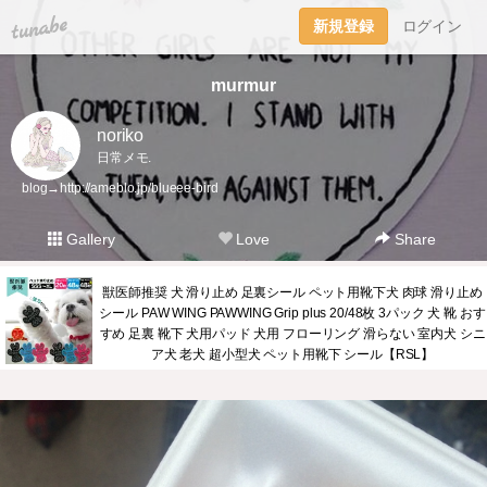
tuna.be
新規登録
ログイン
murmur
noriko
日常メモ.
blog→
http://ameblo.jp/blueee-bird
Gallery
Love
Share
獣医師推奨 犬 滑り止め 足裏シール ペット用靴下犬 肉球 滑り止め
シール PAW WING PAWWING Grip plus 20/48枚 3パック 犬 靴 おす
すめ 足裏 靴下 犬用パッド 犬用 フローリング 滑らない 室内犬 シニ
ア犬 老犬 超小型犬 ペット用靴下 シール【RSL】