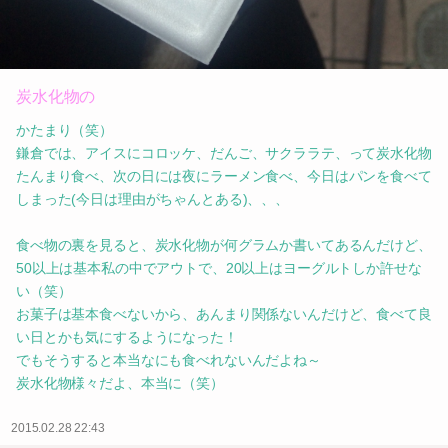
炭水化物の
かたまり（笑）
鎌倉では、アイスにコロッケ、だんご、サクララテ、って炭水化物
たんまり食べ、次の日には夜にラーメン食べ、今日はパンを食べて
しまった(今日は理由がちゃんとある)、、、
食べ物の裏を見ると、炭水化物が何グラムか書いてあるんだけど、
50以上は基本私の中でアウトで、20以上はヨーグルトしか許せな
い（笑）
お菓子は基本食べないから、あんまり関係ないんだけど、食べて良
い日とかも気にするようになった！
でもそうすると本当なにも食べれないんだよね～
炭水化物様々だよ、本当に（笑）
2015.02.28 22:43