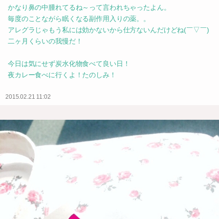
かなり鼻の中腫れてるね～って言われちゃったよん。
毎度のことながら眠くなる副作用入りの薬。。
アレグラじゃもう私には効かないから仕方ないんだけどね(￣▽￣)
二ヶ月くらいの我慢だ！
今日は気にせず炭水化物食べて良い日！
夜カレー食べに行くよ！たのしみ！
2015.02.21 11:02