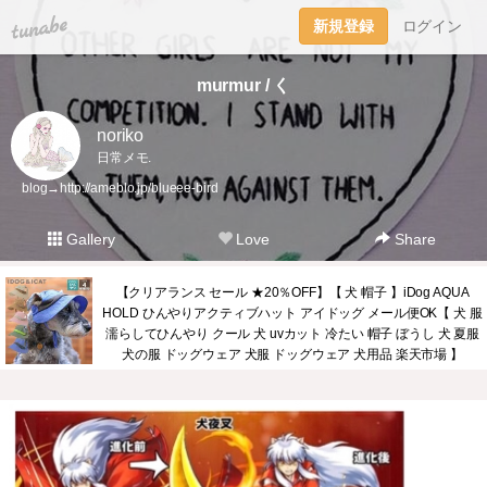
tuna.be
新規登録
ログイン
murmur / く
noriko
日常メモ.
blog→
http://ameblo.jp/blueee-bird
Gallery
Love
Share
【クリアランス セール ★20％OFF】【 犬 帽子 】iDog AQUA
HOLD ひんやりアクティブハット アイドッグ メール便OK【 犬 服
濡らしてひんやり クール 犬 uvカット 冷たい 帽子 ぼうし 犬 夏服
犬の服 ドッグウェア 犬服 ドッグウェア 犬用品 楽天市場 】