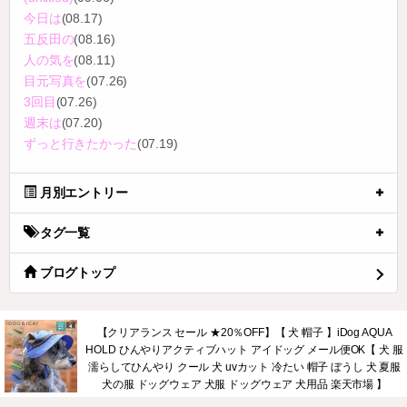
今日は
(08.17)
五反田の
(08.16)
人の気を
(08.11)
目元写真を
(07.26)
3回目
(07.26)
週末は
(07.20)
ずっと行きたかった
(07.19)
月別エントリー
タグ一覧
ブログトップ
【クリアランス セール ★20％OFF】【 犬 帽子 】iDog AQUA
HOLD ひんやりアクティブハット アイドッグ メール便OK【 犬 服
濡らしてひんやり クール 犬 uvカット 冷たい 帽子 ぼうし 犬 夏服
犬の服 ドッグウェア 犬服 ドッグウェア 犬用品 楽天市場 】