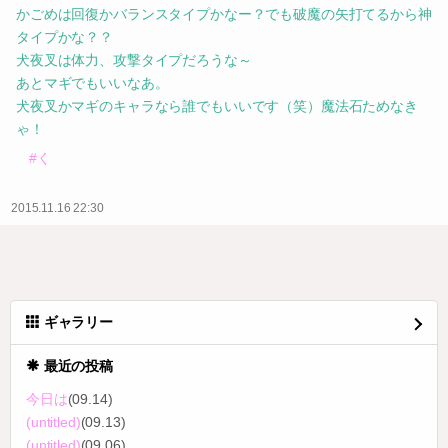
かごめは回復かバランスタイプかなー？でも破魔の矢打てるから神
タイプかな？？
犬夜叉は体力、攻撃タイプだろうな～
あとマギでもいいなあ。
犬夜叉かマギのキャラなら誰でもいいです（笑）魔法石ためなき
ゃ！
#く
2015.11.16 22:30
ギャラリー
最近の投稿
今日は
(09.14)
(untitled)
(09.13)
(untitled)
(09.06)