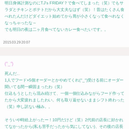
明日身体計測なのにT.J's FRIDAY？で食べてしまった（笑）でもサ
ラダとチキンとポテトだから大丈夫なはず（笑）！昔はたくさん食
べれたんだけどダイエット始めてから胃が小さくなって食べれなく
なっちゃったな～
でも明日の夜は二ヶ月食べてないカレー食べたいです。。
2015.03.29 20:07
(°_°)
死んだ...
1人でフード×5個オーダーとかやめてくれ(°_°)受ける前にオーダー
聞いてる間一瞬固まったわ（笑）
仕込もうとしたら混み続けて、一個一個仕込みながらフード作って
たから大変疲れましたわい。何も取り返せないままシフト終わった
（笑）申し訳ない極み。。
そういや時給上がったー！10円だけど（笑）2代前の店長に好かれ
てなかったから(私も苦手だったから気にしてない)、その後の店長