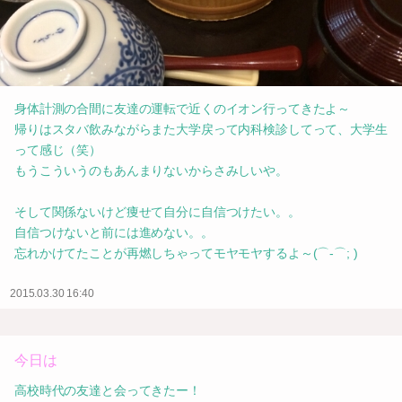
身体計測の合間に友達の運転で近くのイオン行ってきたよ～
帰りはスタバ飲みながらまた大学戻って内科検診してって、大学生
って感じ（笑）
もうこういうのもあんまりないからさみしいや。
そして関係ないけど痩せて自分に自信つけたい。。
自信つけないと前には進めない。。
忘れかけてたことが再燃しちゃってモヤモヤするよ～(⌒-⌒; )
2015.03.30 16:40
今日は
高校時代の友達と会ってきたー！