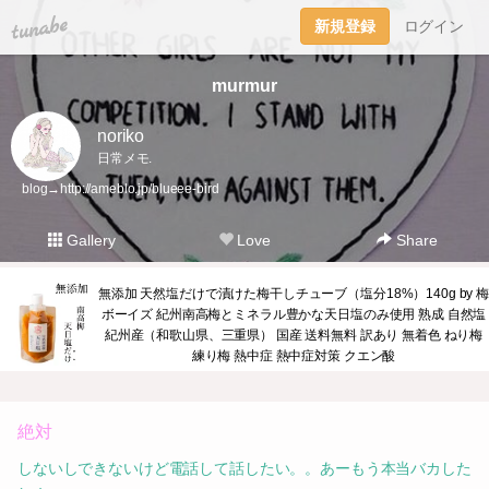
tuna.be
新規登録
ログイン
murmur
noriko
日常メモ.
blog→
http://ameblo.jp/blueee-bird
Gallery
Love
Share
無添加 天然塩だけで漬けた梅干しチューブ（塩分18%）140g by 梅
ボーイズ 紀州南高梅とミネラル豊かな天日塩のみ使用 熟成 自然塩
紀州産（和歌山県、三重県） 国産 送料無料 訳あり 無着色 ねり梅
練り梅 熱中症 熱中症対策 クエン酸
絶対
しないしできないけど電話して話したい。。あーもう本当バカした