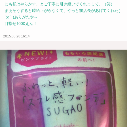
にも私はやらかす、とご丁寧に引き継いでくれまして。（笑）
まあそうすると時給上がらなくて、やっと前店長があげてくれた(
´;o;` )ありがたや～
目指せ1000えん！
2015.03.28 16:14