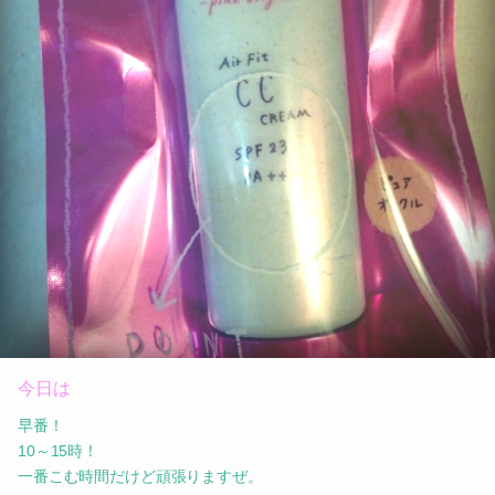
今日は
早番！
10～15時！
一番こむ時間だけど頑張りますぜ。