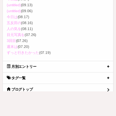
(untitled)
(09.13)
(untitled)
(09.06)
今日は
(08.17)
五反田の
(08.16)
人の気を
(08.11)
目元写真を
(07.26)
3回目
(07.26)
週末は
(07.20)
ずっと行きたかった
(07.19)
月別エントリー
タグ一覧
ブログトップ
無添加 天然塩だけで漬けた梅干しチューブ（塩分18%）140g by 梅
ボーイズ 紀州南高梅とミネラル豊かな天日塩のみ使用 熟成 自然塩