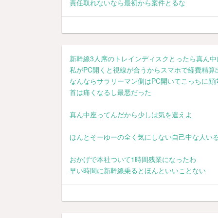
責任取れないなら最初から案件とるな
新幹線3人席のトレインディスクとったら真ん中
私がPC開くと視線が合うからスマホで経費精算
なんならサラリーマン側はPC開いてこっちに顔
首は痛くなるし最悪だった
真ん中座ってんだから少しは気を遣えよ
ほんとそーゆーの全く気にしない自己中な人い
おかげで本社ついて1時間残業になったわ
早い時間に新幹線乗るとほんといいことない