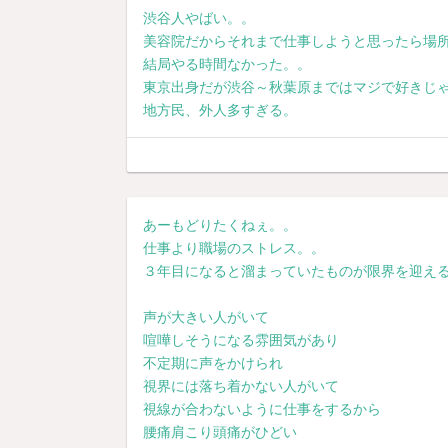
渋谷人やばい。。
美容院だからそれまで仕事しようと思ったら場
結局やる時間なかった。。
東京出身だが渋谷～秋葉原まではマジで好きじ
地方民、外人多すぎる。
あーもどりたくねぇ。。
仕事より職場のストレス。。
３年目になると溜まっていたものが限界を迎え
声が大きい人がいて
喧嘩しそうになる雰囲気があり
不定期に声をかけられ
視界には落ち着かない人がいて
視線が合わないように仕事をするから
腰痛肩こり頭痛がひどい