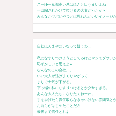
こーゆー意識高い系はほんと口うまいよね
一回騙されかけて抜けるの大変だったから
みんながヤバいやつとは思わんがいいイメージ
自社ほんまやばいなって疑うわ...
私になすりつけようとしてるけどマジでダサい
恥ずかしいと思えよw
なんなのこの会社。。
いい大人が逃げまくりやがって
まじで士気が下がる。
下っ端の私になすりつけるとかダサすぎる。
あんな大人たちになりたくねーわ。
手を挙げたら責任取らなきゃいけない雰囲気と
お前らがはじめたことだろ
最後まで責任とれよ