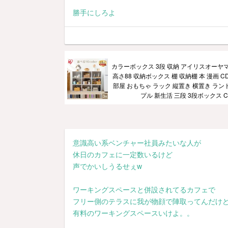
勝手にしろよ
カラーボックス 3段 収納 アイリスオーヤマ 幅
高さ88 収納ボックス 棚 収納棚 本 漫画 C
部屋 おもちゃ ラック 縦置き 横置き ラン
プル 新生活 三段 3段ボックス CX-
意識高い系ベンチャー社員みたいな人が
休日のカフェに一定数いるけど
声でかいしうるせぇw
ワーキングスペースと併設されてるカフェで
フリー側のテラスに我が物顔で陣取ってんだけ
有料のワーキングスペースいけよ。。