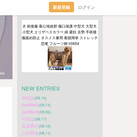
新規登録
ログイン
犬 術後服 着心地抜群 傷口保護 中型犬 大型犬 
小型犬 エリザベスカラー 綿 避妊 去勢 手術後 
傷舐め防止 オスメス兼用 着脱簡単 ストレッチ 
恐竜 フルーツ柄 h0654
re
NEW ENTRIES
今日は
(09.14)
(untitled)
(09.13)
(untitled)
(09.06)
今日は
(08.17)
五反田の
(08.16)
人の気を
(08.11)