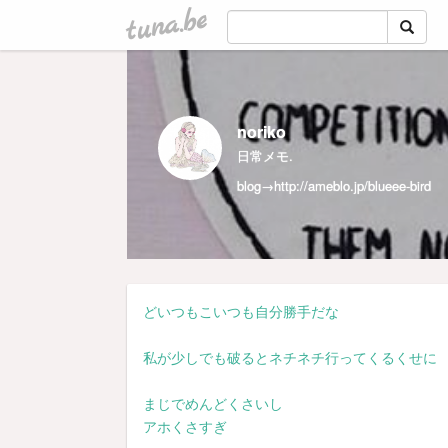
tuna.be
noriko
日常メモ.
blog→
http://ameblo.jp/blueee-bird
どいつもこいつも自分勝手だな
私が少しでも破るとネチネチ行ってくるくせに
まじでめんどくさいし
アホくさすぎ