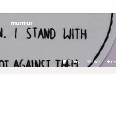
murmur
Gallery
Love
Sha