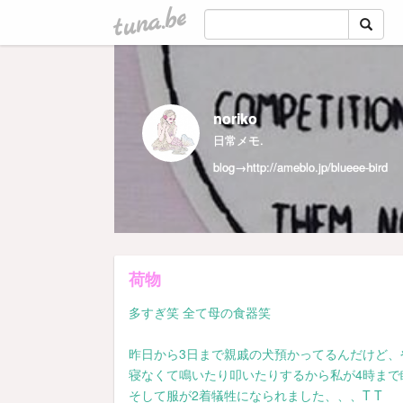
tuna.be
noriko
日常メモ.
blog→
http://ameblo.jp/blueee-bird
荷物
多すぎ笑 全て母の食器笑
昨日から3日まで親戚の犬預かってるんだけど、
寝なくて鳴いたり叩いたりするから私が4時まで眠
そして服が2着犠牲になられました、、、T T