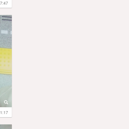
7:47
1:17