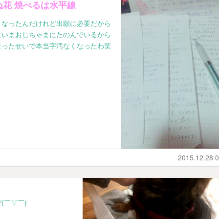
ぬ花 焼べるは水平線
くなったんだけれど出願に必要だから
はいまおじちゃまにたのんでいるから
なったせいで本当字汚なくなったわ笑
2015.12.28 0
(￣▽￣)