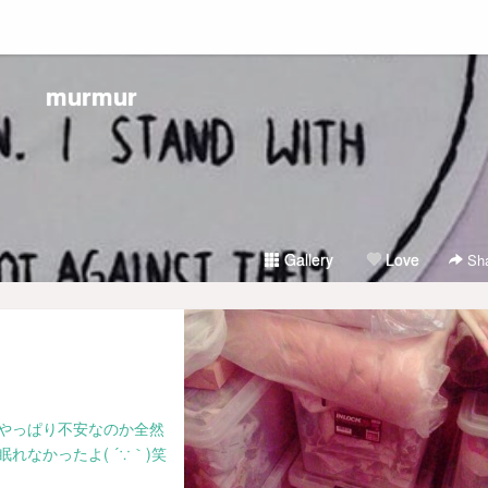
murmur
Gallery
Love
Sha
やっぱり不安なのか全然
れなかったよ( ´∵｀)笑