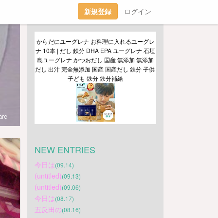
新規登録
ログイン
からだにユーグレナ お料理に入れるユーグレ
ナ 10本 | だし 鉄分 DHA EPA ユーグレナ 石垣
島ユーグレナ かつおだし 国産 無添加 無添加
だし 出汁 完全無添加 国産 国産だし 鉄分 子供 
子ども 鉄分 鉄分補給
re
NEW ENTRIES
今日は
(09.14)
(untitled)
(09.13)
(untitled)
(09.06)
今日は
(08.17)
五反田の
(08.16)