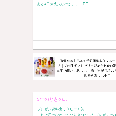
あと4日大丈夫なのか、、、T T
【特別価格】日本橋 千疋屋総本店 フルー
入｜父の日 ギフト ゼリー 詰め合わせお祝
出産 内祝い お返し お礼 贈り物 贈答品 お
供 香典返し お中元
3年のときの...
プレゼン資料出てきたー！笑
これは私のなかでかなりきつかったプレゼンの