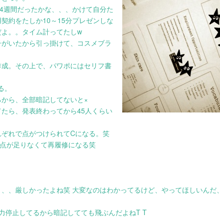
～4週間だったかな、、、かけて自分た
契約をたしか10～15分プレゼンしな
だよ。。タイム計ってたしw
子がいたから引っ掛けて、コスメブラ
作成。その上で、パワポにはセリフ書
る。
から、全部暗記してないと×
たら、発表終わってから45人くらい
れぞれで点がつけられてCになる。笑
計点が足りなくて再履修になる笑
、、厳しかったよね笑 大変なのはわかってるけど、やってほしいんだ
力停止してるから暗記してても飛ぶんだよねT T