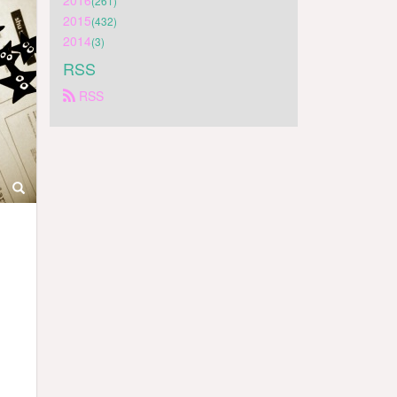
2016
(261)
2015
(432)
2014
(3)
RSS
 RSS
、