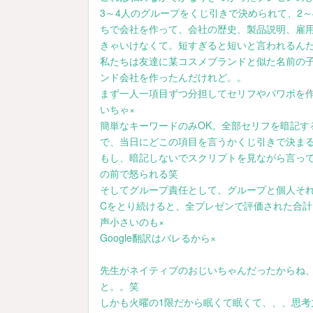
3～4人のグループをくじ引きで決められて、2
ちで会社を作って、会社の歴史、製品説明、雇用
きゃいけなくて。短すぎると短いと言われるん
私たちは友達に某コスメブランドと似た名前の
ンド会社を作ったんだけれど。。
まず一人一項目ずつ分担してセリフやパワポを
いちゃ×
簡単なキーワードのみOK。全部セリフを暗記す
で、当日にどこの項目を言うかくじ引きで決まる
もし、暗記しないでスクリプトを見ながら言って
の前で怒られる笑
そしてグループ責任として、グループと個人そ
Cをとり続けると、全プレゼンで評価された合
声小さいのも×
Google翻訳はバレるから×
先生がネイティブのおじいちゃんだったからね、
と。。笑
しかも火曜の1限だから眠くて眠くて、、、思考