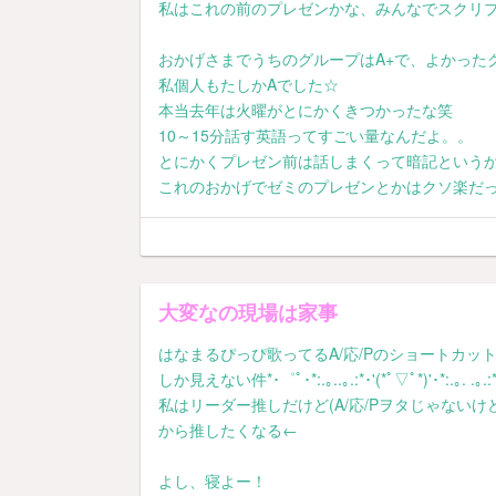
私はこれの前のプレゼンかな、みんなでスクリ
おかげさまでうちのグループはA+で、よかったグ
私個人もたしかAでした☆
本当去年は火曜がとにかくきつかったな笑
10～15分話す英語ってすごい量なんだよ。。
とにかくプレゼン前は話しまくって暗記という
これのおかげでゼミのプレゼンとかはクソ楽だ
大変なの現場は家事
はなまるぴっぴ歌ってるA/応/Pのショートカッ
しか見えない件*･゜ﾟ･*:.｡..｡.:*･'(*ﾟ▽ﾟ*)'･*:.｡. .｡.:
私はリーダー推しだけど(A/応/Pヲタじゃないけ
から推したくなる←
よし、寝よー！