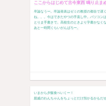
ここからはじめて古今東西 鳴り止ま
卒論なうー。卒論発表はゼミの教授の都合で遅
ね、、、今はできたやつの手直し中。パソコン
とりま手書きで。高校生のときより字書かなく
あと一時間くらいがんばろー。
いまから夕飯食べいくー！
親戚のわんちゃんをちょっとだけ預かるかもだぜ