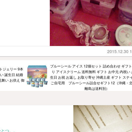
2015.12.30 1
ブルーシール アイス 12個セット 詰め合わせ ギフト
トジェリー 9本
り アイスクリーム 送料無料 ギフト お中元 内祝い 
い 誕生日 結婚
生日 お祝 お返し お取り寄せ 沖縄土産 ギフト ステ
見舞い お供え 御
ご自宅用 ブルーシール詰合せギフト12（沖縄・
離島は送料別）
ひとつ。。