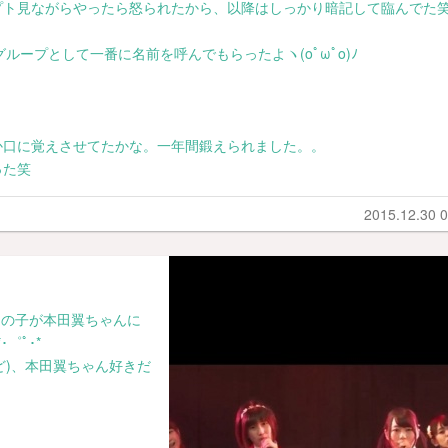
プト見ながらやったら怒られたから、以降はしっかり暗記して臨んでた
ループとして一番に名前を呼んでもらったよヽ(oﾟωﾟo)ﾉ
か口に覚えさせてたかな。一年間鍛えられました。。
った笑
2015.12.30 0
トの子が本田翼ちゃんに
*･゜ﾟ･*
ど)、本田翼ちゃん好きだ