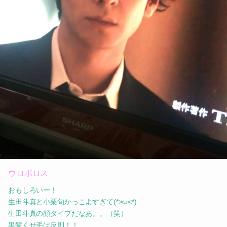
ウロボロス
おもしろいー！
生田斗真と小栗旬かっこよすぎて(*>ω<*)
生田斗真の顔タイプだなあ。。（笑）
黒髪くせ毛は反則！！