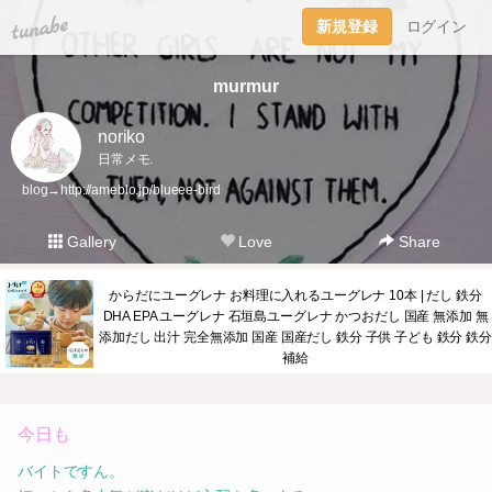
tuna.be
新規登録
ログイン
murmur
noriko
日常メモ.
blog→
http://ameblo.jp/blueee-bird
Gallery
Love
Share
からだにユーグレナ お料理に入れるユーグレナ 10本 | だし 鉄分
DHA EPA ユーグレナ 石垣島ユーグレナ かつおだし 国産 無添加 無
添加だし 出汁 完全無添加 国産 国産だし 鉄分 子供 子ども 鉄分 鉄分
補給
今日も
バイトですん。