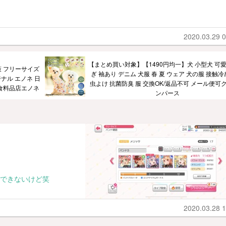
2020.03.29 0
【まとめ買い対象】【1490円均一】犬 小型犬 可愛
策 フリーサイズ
ぎ 袖あり デニム 犬服 春 夏 ウェア 犬の服 接触冷
ジナル エノネ 日
虫よけ 抗菌防臭 服 交換OK/返品不可 メール便可
派食料品店エノネ
ンパース
かできないけど笑
2020.03.28 1