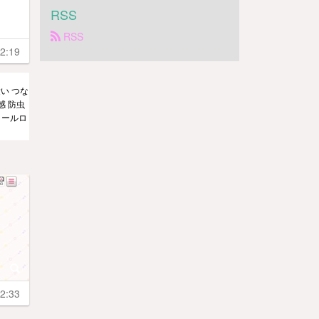
RSS
 RSS
2:19
い つな
感 防虫
クールロ
2:33