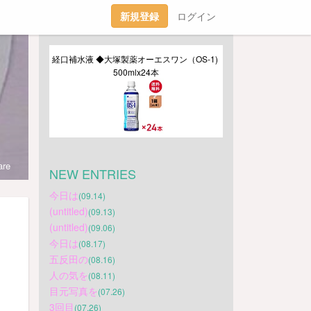
新規登録
ログイン
経口補水液 ◆大塚製薬オーエスワン（OS-1) 
500mlx24本
re
NEW ENTRIES
今日は
(09.14)
(untitled)
(09.13)
(untitled)
(09.06)
今日は
(08.17)
五反田の
(08.16)
人の気を
(08.11)
目元写真を
(07.26)
3回目
(07.26)