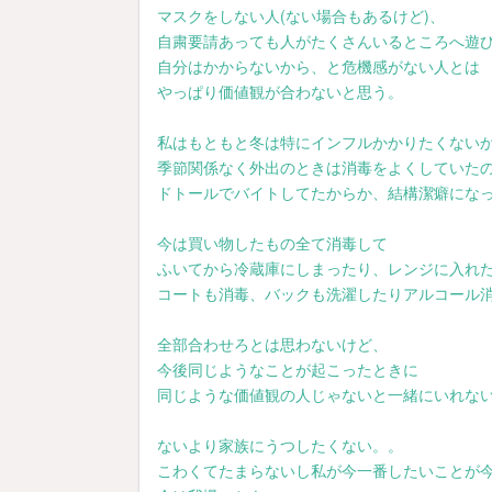
マスクをしない人(ない場合もあるけど)、
自粛要請あっても人がたくさんいるところへ遊
自分はかからないから、と危機感がない人とは
やっぱり価値観が合わないと思う。
私はもともと冬は特にインフルかかりたくない
季節関係なく外出のときは消毒をよくしていた
ドトールでバイトしてたからか、結構潔癖にな
今は買い物したもの全て消毒して
ふいてから冷蔵庫にしまったり、レンジに入れ
コートも消毒、バックも洗濯したりアルコール
全部合わせろとは思わないけど、
今後同じようなことが起こったときに
同じような価値観の人じゃないと一緒にいれな
ないより家族にうつしたくない。。
こわくてたまらないし私が今一番したいことが