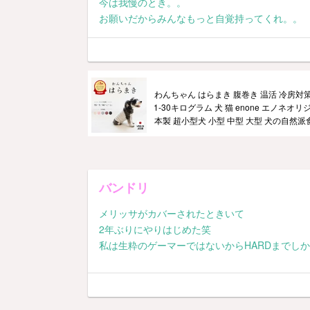
今は我慢のとき。。
お願いだからみんなもっと自覚持ってくれ。。
わんちゃん はらまき 腹巻き 温活 冷房対
1-30キログラム 犬 猫 enone エノネオリ
本製 超小型犬 小型 中型 大型 犬の自然
バンドリ
メリッサがカバーされたときいて
2年ぶりにやりはじめた笑
私は生粋のゲーマーではないからHARDまでし