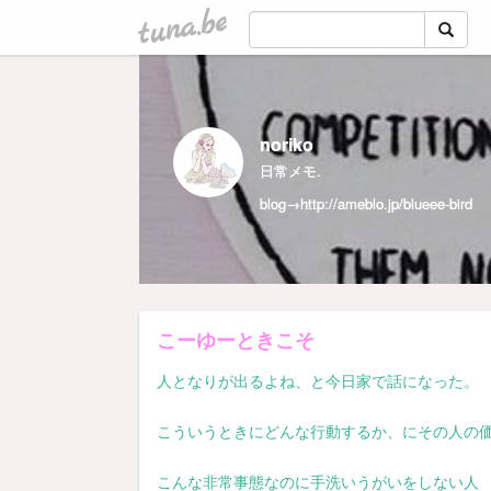
tuna.be
noriko
日常メモ.
blog→
http://ameblo.jp/blueee-bird
こーゆーときこそ
人となりが出るよね、と今日家で話になった。
こういうときにどんな行動するか、にその人の
こんな非常事態なのに手洗いうがいをしない人