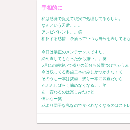
手相的に
私は感覚で捉えて現実で処理してるらしい。
なんという矛盾。。。
アンビバレント。。笑
相反する感情、矛盾っていつも自分を表してる
今日は矯正のメンテナンスですた。
締め直してもらったから痛い。。笑
5月にの歯抜いて残りの部分も装置つけちゃう
今は残ってる奥歯二本のみしかつかえなくて
そのうち一本は抜歯、残り一本に装置だから
たぶんしばらく噛めなくなる。。笑
あー変わるのは楽しみだけど
怖いなー笑
花より団子な私なので食べれなくなるのはストレ