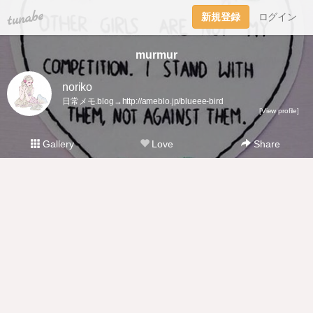
tuna.be
新規登録
ログイン
murmur
noriko
日常メモ.blog→http://ameblo.jp/blueee-bird
[View profile]
Gallery
Love
Share