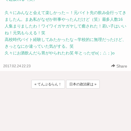
久々にみんなと会えて楽しかった～！元バイト先の飲み会行ってき
ましたん。まあ私がなぜか幹事やったんだけど（笑）最多人数16
人集まりましたわ！ワイワイガヤガヤして癒された！若い子はいい
ね！元気もらえる！笑
高校時代バイト経験してみたかったな～学校的に無理だったけど、
きっとなにか違っていた気がする。笑
久々にお酒飲んだら胃がやられたわ笑 年とったぜo(；△；)o
Share
2017.02.24 22:23
« てんぷるらん！
日本の政治家は »