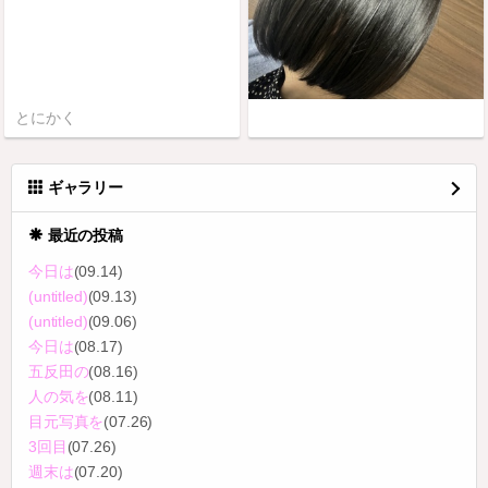
とにかく
ギャラリー
最近の投稿
今日は
(09.14)
(untitled)
(09.13)
(untitled)
(09.06)
今日は
(08.17)
五反田の
(08.16)
人の気を
(08.11)
目元写真を
(07.26)
3回目
(07.26)
週末は
(07.20)