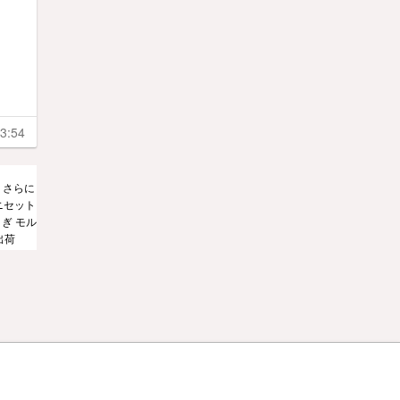
3:54
！さらに
ニセット
ぎ モル
出荷