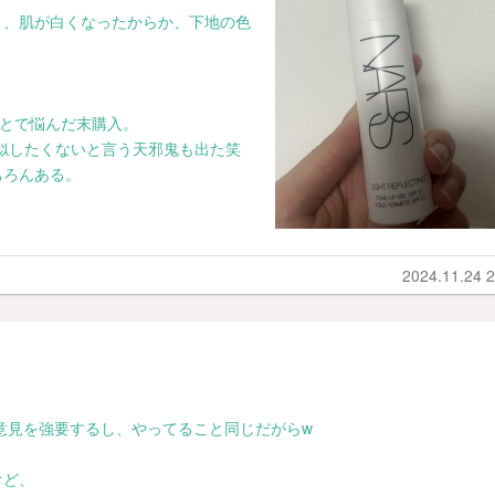
と、肌が白くなったからか、下地の色
。
ことで悩んだ末購入。
真似したくないと言う天邪鬼も出た笑
ちろんある。
2024.11.24 2
、意見を強要するし、やってること同じだがらw
けど、