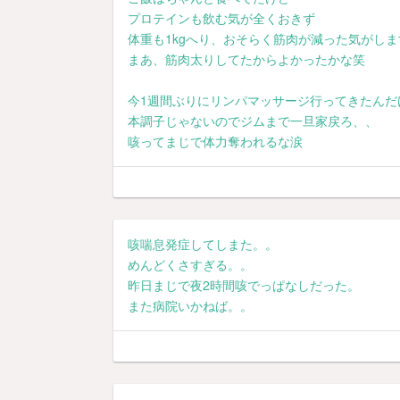
プロテインも飲む気が全くおきず
体重も1kgへり、おそらく筋肉が減った気がし
まあ、筋肉太りしてたからよかったかな笑
今1週間ぶりにリンパマッサージ行ってきたんだ
本調子じゃないのでジムまで一旦家戻ろ、、
咳ってまじで体力奪われるな涙
咳喘息発症してしまた。。
めんどくさすぎる。。
昨日まじで夜2時間咳でっぱなしだった。
また病院いかねば。。