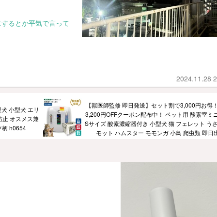
にするとか平気で言って
2024.11.28 2
【獣医師監修 即日発送】セット割で3,000円お得
型犬 小型犬 エリ
3,200円OFFクーポン配布中！ ペット用 酸素室ミ
防止 オスメス兼
Sサイズ 酸素濃縮器付き 小型犬 猫 フェレット うさ
 h0654
モット ハムスター モモンガ 小鳥 爬虫類 即日