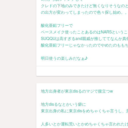
クレドの下地のみできたけど無くなりそうなの
の出方が変わってしまったので色々探し始め。
酸化亜鉛フリーで
ベースメイク使ったことあるのはNARSという
SUQQUは高すぎるand親戚が推しててなんか
酸化亜鉛フリーじゃなかったのでやめたのもも
明日使うの楽しみだなぁ♪
地方出身者が東京disるのマジで腹立つw
地方disるなとかいう癖に
東京出身の私に東京disをめちゃくちゃ言うし
人多いとか運転荒いとかめちゃくちゃ言われた