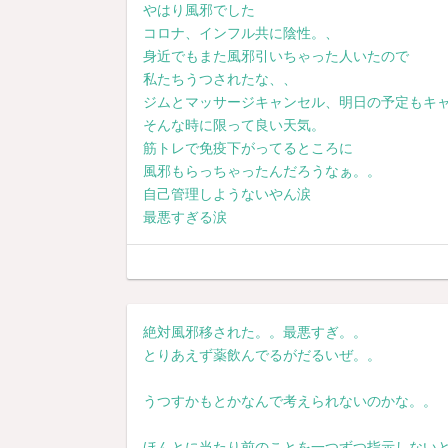
やはり風邪でした
コロナ、インフル共に陰性。、
身近でもまた風邪引いちゃった人いたので
私たちうつされたな、、
ジムとマッサージキャンセル、明日の予定もキ
そんな時に限って良い天気。
筋トレで免疫下がってるところに
風邪もらっちゃったんだろうなぁ。。
自己管理しようないやん涙
最悪すぎる涙
絶対風邪移された。。最悪すぎ。。
とりあえず薬飲んでるがだるいぜ。。
うつすかもとかなんで考えられないのかな。。
ほんとに当たり前のことを一つずつ指示しない