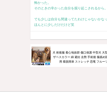
怖かった。
そのときの辛かった自分を掘り起こされるから
でも少しは自分も間違ってたわけじゃないかな
ほんとに少しだけだけど笑
犬 術後服 着心地抜群 傷口保護 中型犬 大
ザベスカラー 綿 避妊 去勢 手術後 傷舐め
用 着脱簡単 ストレッチ 恐竜 フルーツ柄