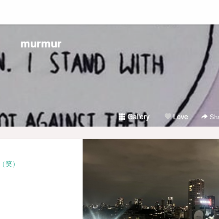
murmur
Gallery
Love
Sha
（笑）