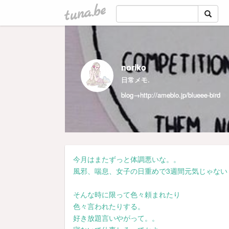
tuna.be
noriko
日常メモ.
blog→
http://ameblo.jp/blueee-bird
今月はまたずっと体調悪いな。。
風邪、喘息、女子の日重めで3週間元気じゃない
そんな時に限って色々頼まれたり
色々言われたりする。
好き放題言いやがって。。