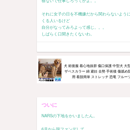
寝ないで仕事しろってかよ。。
それに女子の日を不機嫌だから関わらないよう
くる人いるけど
自分がなってみろよって感じ。。。
しばらく口聞きたくないわ。
犬 術後服 着心地抜群 傷口保護 中型犬 大
ザベスカラー 綿 避妊 去勢 手術後 傷舐め
用 着脱簡単 ストレッチ 恐竜 フルーツ柄
ついに
NARSの下地をかいましたん。
6月から脱ファンデして