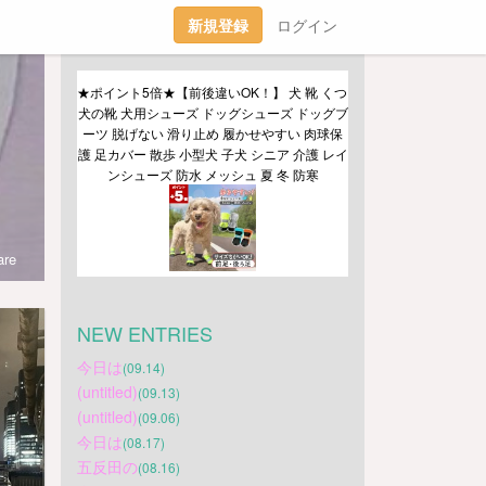
新規登録
ログイン
★ポイント5倍★【前後違いOK！】 犬 靴 くつ 
犬の靴 犬用シューズ ドッグシューズ ドッグブ
ーツ 脱げない 滑り止め 履かせやすい 肉球保
護 足カバー 散歩 小型犬 子犬 シニア 介護 レイ
ンシューズ 防水 メッシュ 夏 冬 防寒
re
NEW ENTRIES
今日は
(09.14)
(untitled)
(09.13)
(untitled)
(09.06)
今日は
(08.17)
五反田の
(08.16)