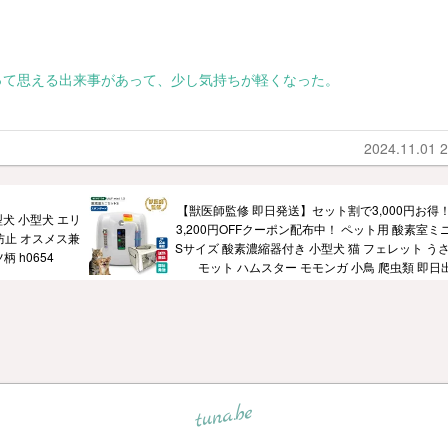
。
って思える出来事があって、少し気持ちが軽くなった。
2024.11.01 2
【獣医師監修 即日発送】セット割で3,000円お得
型犬 小型犬 エリ
3,200円OFFクーポン配布中！ ペット用 酸素室ミ
防止 オスメス兼
Sサイズ 酸素濃縮器付き 小型犬 猫 フェレット うさ
 h0654
モット ハムスター モモンガ 小鳥 爬虫類 即日
tuna.be