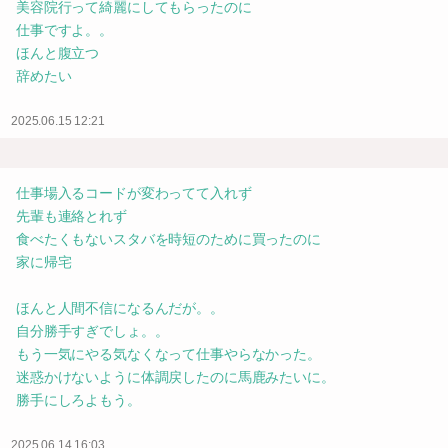
美容院行って綺麗にしてもらったのに
仕事ですよ。。
ほんと腹立つ
辞めたい
2025.06.15 12:21
仕事場入るコードが変わってて入れず
先輩も連絡とれず
食べたくもないスタバを時短のために買ったのに
家に帰宅
ほんと人間不信になるんだが。。
自分勝手すぎでしょ。。
もう一気にやる気なくなって仕事やらなかった。
迷惑かけないように体調戻したのに馬鹿みたいに。
勝手にしろよもう。
2025.06.14 16:03