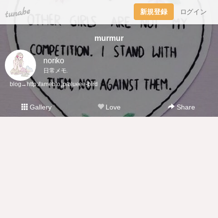
tuna.be
新規登録
ログイン
murmur
noriko
日常メモ.
blog→
http://ameblo.jp/blueee-bird
Gallery
Love
Share