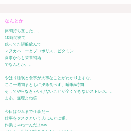
なんとか
体調持ち直した、、
10時間寝て
残ってた頓服飲んで
マヌカハニーとプロポリス、ビタミン
食事からも栄養補給
でなんとか。。
やはり睡眠と食事が大事なことがわかりますな。
ここ一週間まともに夕飯食べず、睡眠5時間、
そしてやらなきゃいけないことが全くできないストレス。。
まあ、無理よね笑
今日はジムまで仕事だー
仕事をタスクという人ほんとに嫌。
作業じゃねーんだよww