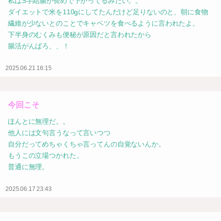
私はS字結腸が長めで下がってるみたい。。
ダイエットで米を110gにしてたんだけど足りないのと、朝に食物
繊維が少ないとのことでキャベツを食べるように言われたよ。
下半身のむくみも便秘が原因だと言われたから
腸活がんばろ、、！
2025.06.21 16:15
今回こそ
ほんとに無理だ。。
他人には文句言うなって言いつつ
自分だってめちゃくちゃ言ってんの自覚ないんか。
もうこの立場つかれた。
普通に無理。
2025.06.17 23:43